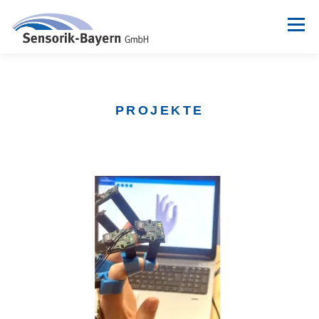
Menü
WER WIR SIND
DIENSTLEISTUNGEN
PROJEKTE
PROJEKTE
IIOT-ENTWICKLUNGSPLATTFORM
KONTAKT